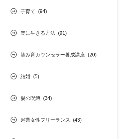
子育て
(94)
楽に生きる方法
(91)
笑み育カウンセラー養成講座
(20)
結婚
(5)
親の呪縛
(34)
起業女性フリーランス
(43)