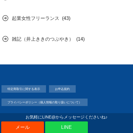
起業女性フリーランス
(43)
雑記（井上ききのつぶやき）
(14)
特定商取引に関する表示
お申込規約
プライバシーポリシー（個人情報の取り扱いについて）
お気軽にLINE@からメッセージくださいね♪
LINE
Copyright©
井上きき
, 2026 All Rights Reserved.