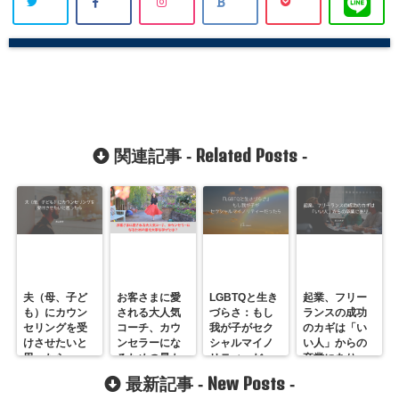
Related Posts
関連記事 -
-
夫（母、子ど
お客さまに愛
LGBTQと生き
起業、フリー
も）にカウン
される大人気
づらさ：もし
ランスの成功
セリングを受
コーチ、カウ
我が子がセク
のカギは「い
けさせたいと
ンセラーにな
シャルマイノ
い人」からの
思ったら
るための最も
リティーだっ
卒業にあり
大事な学びと
たら
New Posts
最新記事 -
-
は？