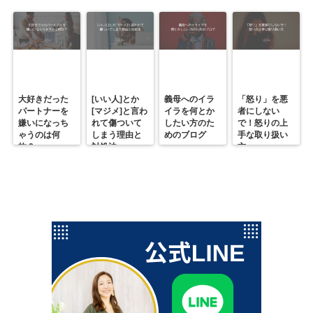
大好きだった
[いい人]とか
義母へのイラ
「怒り」を悪
パートナーを
[マジメ]と言わ
イラを何とか
者にしない
嫌いになっち
れて傷ついて
したい方のた
で！怒りの上
ゃうのは何
しまう理由と
めのブログ
手な取り扱い
故？
対処法
方