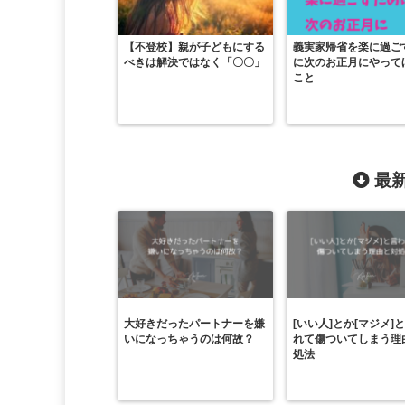
【不登校】親が子どもにする
義実家帰省を楽に過ご
べきは解決ではなく「〇〇」
に次のお正月にやって
こと
最新
大好きだったパートナーを嫌
[いい人]とか[マジメ]
いになっちゃうのは何故？
れて傷ついてしまう理
処法