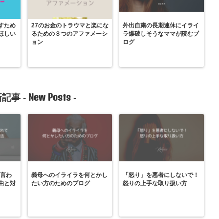
すため
27のお金のトラウマと楽にな
外出自粛の長期連休にイライ
ほしい
るための３つのアファメーシ
ラ爆破しそうなママが読むブ
ョン
ログ
New Posts
記事 -
-
と言わ
義母へのイライラを何とかし
「怒り」を悪者にしないで！
由と対
たい方のためのブログ
怒りの上手な取り扱い方