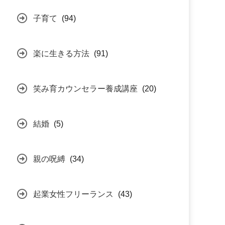
子育て
(94)
楽に生きる方法
(91)
笑み育カウンセラー養成講座
(20)
結婚
(5)
親の呪縛
(34)
起業女性フリーランス
(43)