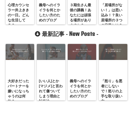
心理カウンセ
義母へのイラ
３期生さん最
「居場所がな
ラー井上きき
イラを何とか
後の講義！あ
い！」は思い
の一日。どん
したい方のた
なたには頑張
込み！？良い
な生活して
めのブログ
る場所があり
居場所の３つ
る？
ますか？
の定義とは？
New Posts
最新記事 -
-
大好きだった
[いい人]とか
義母へのイラ
「怒り」を悪
パートナーを
[マジメ]と言わ
イラを何とか
者にしない
嫌いになっち
れて傷ついて
したい方のた
で！怒りの上
ゃうのは何
しまう理由と
めのブログ
手な取り扱い
故？
対処法
方