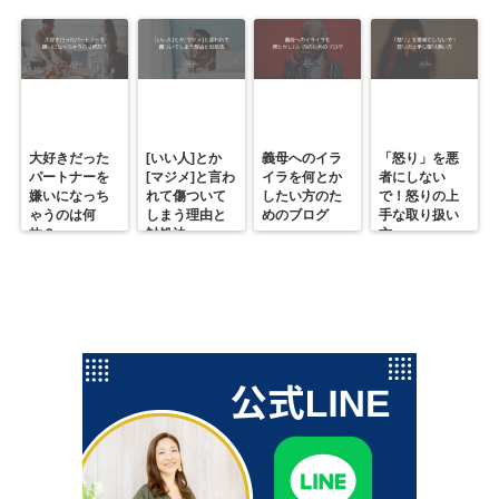
大好きだった
[いい人]とか
義母へのイラ
「怒り」を悪
パートナーを
[マジメ]と言わ
イラを何とか
者にしない
嫌いになっち
れて傷ついて
したい方のた
で！怒りの上
ゃうのは何
しまう理由と
めのブログ
手な取り扱い
故？
対処法
方