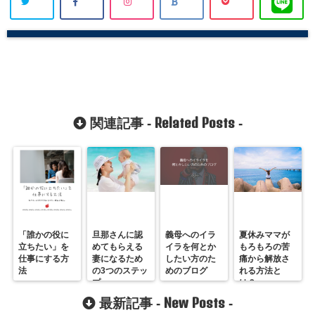
Related Posts
関連記事 -
-
「誰かの役に
旦那さんに認
義母へのイラ
夏休みママが
立ちたい」を
めてもらえる
イラを何とか
もろもろの苦
仕事にする方
妻になるため
したい方のた
痛から解放さ
法
の3つのステッ
めのブログ
れる方法と
プ
は？
New Posts
最新記事 -
-