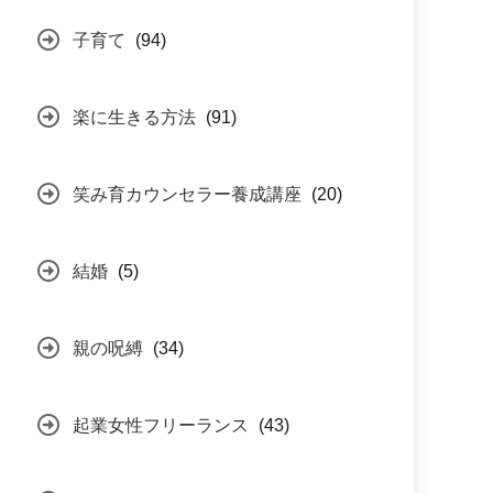
子育て
(94)
楽に生きる方法
(91)
笑み育カウンセラー養成講座
(20)
結婚
(5)
親の呪縛
(34)
起業女性フリーランス
(43)