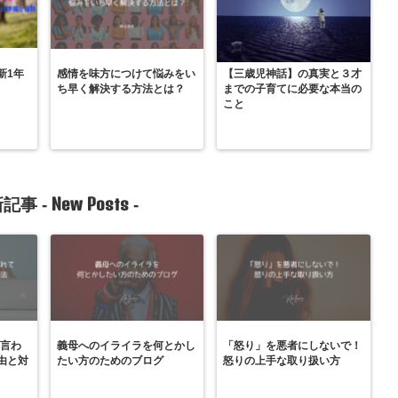
新1年
感情を味方につけて悩みをい
【三歳児神話】の真実と３才
ち早く解決する方法とは？
までの子育てに必要な本当の
こと
New Posts
記事 -
-
と言わ
義母へのイライラを何とかし
「怒り」を悪者にしないで！
由と対
たい方のためのブログ
怒りの上手な取り扱い方