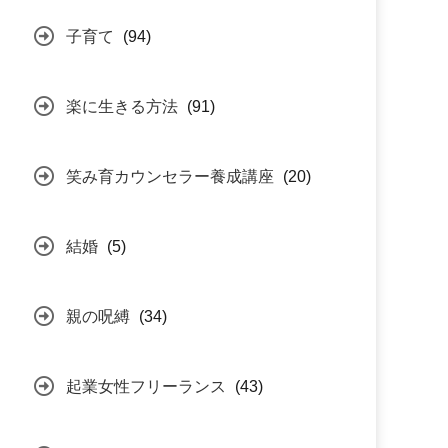
子育て
(94)
楽に生きる方法
(91)
笑み育カウンセラー養成講座
(20)
結婚
(5)
親の呪縛
(34)
起業女性フリーランス
(43)