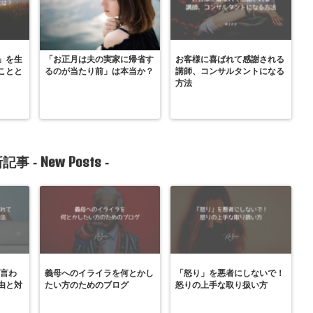
」を生
「お正月は夫の実家に帰省す
お客様に喜ばれて感謝される
ことと
るのが当たり前」は本当か？
講師、コンサルタントになる
方法
New Posts
記事 -
-
と言わ
義母へのイライラを何とかし
「怒り」を悪者にしないで！
由と対
たい方のためのブログ
怒りの上手な取り扱い方