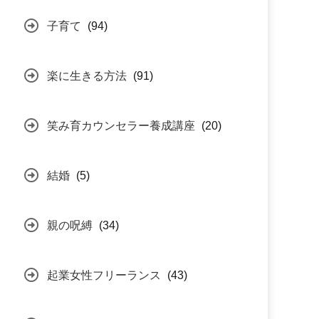
子育て
(94)
楽に生きる方法
(91)
笑み育カウンセラー養成講座
(20)
結婚
(5)
親の呪縛
(34)
起業女性フリーランス
(43)