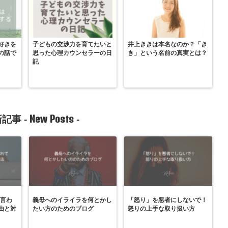
好きを
子どもの交渉力を育てたいと
井上ききは本名なのか？「き
の話で
思った心理カウンセラーの日
き」という名前の真実とは？
記
New Posts
記事 -
-
と言わ
義母へのイライラを何とかし
「怒り」を悪者にしないで！
由と対
たい方のためのブログ
怒りの上手な取り扱い方