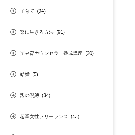
子育て
(94)
楽に生きる方法
(91)
笑み育カウンセラー養成講座
(20)
結婚
(5)
親の呪縛
(34)
起業女性フリーランス
(43)