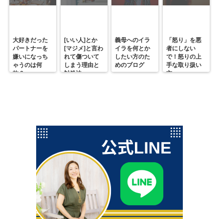
大好きだった
[いい人]とか
義母へのイラ
「怒り」を悪
パートナーを
[マジメ]と言わ
イラを何とか
者にしない
嫌いになっち
れて傷ついて
したい方のた
で！怒りの上
ゃうのは何
しまう理由と
めのブログ
手な取り扱い
故？
対処法
方