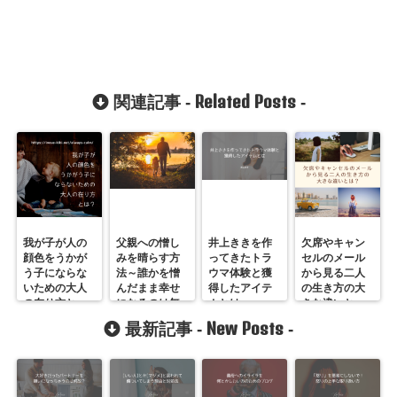
Related Posts
関連記事 -
-
我が子が人の
父親への憎し
井上ききを作
欠席やキャン
顔色をうかが
みを晴らす方
ってきたトラ
セルのメール
う子にならな
法～誰かを憎
ウマ体験と獲
から見る二人
いための大人
んだまま幸せ
得したアイテ
の生き方の大
の在り方と
になるのは無
ムとは
きな違いと
は？
理！
は？
New Posts
最新記事 -
-