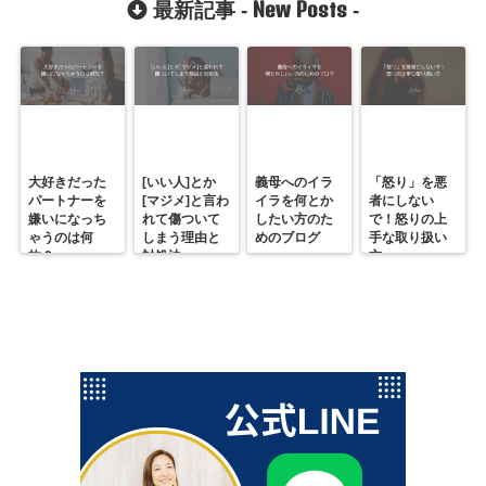
New Posts
最新記事 -
-
大好きだった
[いい人]とか
義母へのイラ
「怒り」を悪
パートナーを
[マジメ]と言わ
イラを何とか
者にしない
嫌いになっち
れて傷ついて
したい方のた
で！怒りの上
ゃうのは何
しまう理由と
めのブログ
手な取り扱い
故？
対処法
方