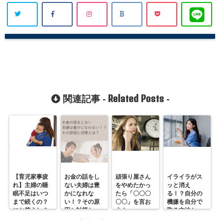
Related Posts
関連記事 -
-
【育児家事疲
お金の話をし
頑張り屋さん
イライラがス
れ】主婦の睡
ない夫婦は豊
をやめたかっ
ッと消え
眠不足はいつ
かになれな
たら「〇〇〇
る！？自分の
まで続くの？
い！？その原
〇〇」を言お
機嫌を自分で
にお答えしま
因と対策と
う！
取る方法と
す！
は？
は？