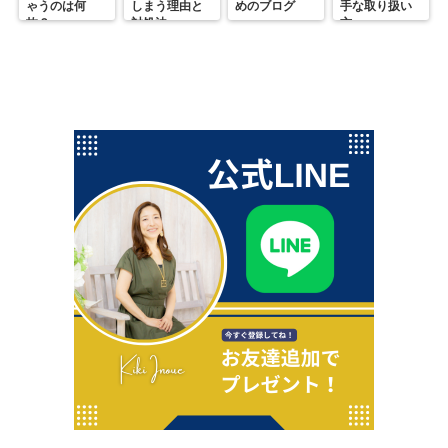
ゃうのは何
しまう理由と
めのブログ
手な取り扱い
故？
対処法
方