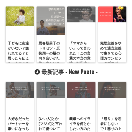
子どもに友達
思春期男子の
「ママきら
完璧主義をや
がいない？嫌
トリセツ・反
い」って言わ
めて適当主義
われてる？と
抗期への親の
れた！この言
で生きてる心
思ったら伝え
向き合いかた
葉の本当の意
理カウンセラ
るべき二つの
接し方とは？
味と対応法と
ーのブログ
メッセージ
は？
New Posts
最新記事 -
-
大好きだった
[いい人]とか
義母へのイラ
「怒り」を悪
パートナーを
[マジメ]と言わ
イラを何とか
者にしない
嫌いになっち
れて傷ついて
したい方のた
で！怒りの上