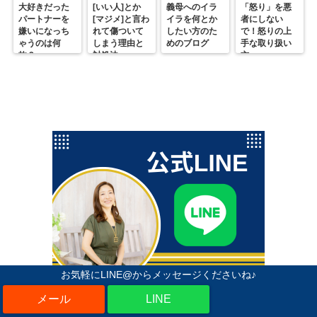
大好きだった
[いい人]とか
義母へのイラ
「怒り」を悪
パートナーを
[マジメ]と言わ
イラを何とか
者にしない
嫌いになっち
れて傷ついて
したい方のた
で！怒りの上
ゃうのは何
しまう理由と
めのブログ
手な取り扱い
故？
対処法
方
お気軽にLINE@からメッセージくださいね♪
LINE