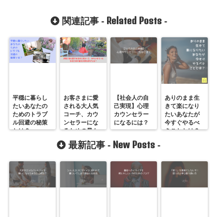
Related Posts
関連記事 -
-
平穏に暮らし
お客さまに愛
【社会人の自
ありのまま生
たいあなたの
される大人気
己実現】心理
きて楽になり
ためのトラブ
コーチ、カウ
カウンセラー
たいあなたが
ル回避の秘策
ンセラーにな
になるには？
今すぐやるべ
とは？
るための最も
きこととは？
大事な学びと
New Posts
最新記事 -
-
は？