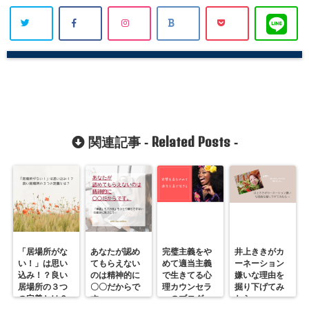
Related Posts
関連記事 -
-
「居場所がな
あなたが認め
完璧主義をや
井上ききがカ
い！」は思い
てもらえない
めて適当主義
ーネーション
込み！？良い
のは精神的に
で生きてる心
嫌いな理由を
居場所の３つ
〇〇だからで
理カウンセラ
掘り下げてみ
の定義とは？
す。
ーのブログ
たら…