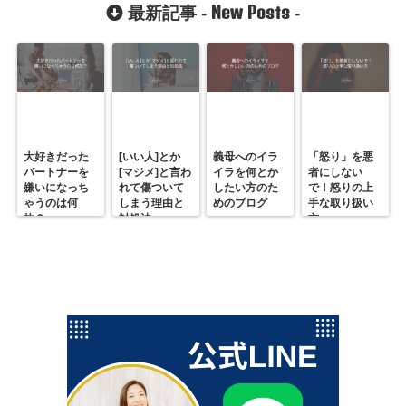
New Posts
最新記事 -
-
大好きだった
[いい人]とか
義母へのイラ
「怒り」を悪
パートナーを
[マジメ]と言わ
イラを何とか
者にしない
嫌いになっち
れて傷ついて
したい方のた
で！怒りの上
ゃうのは何
しまう理由と
めのブログ
手な取り扱い
故？
対処法
方