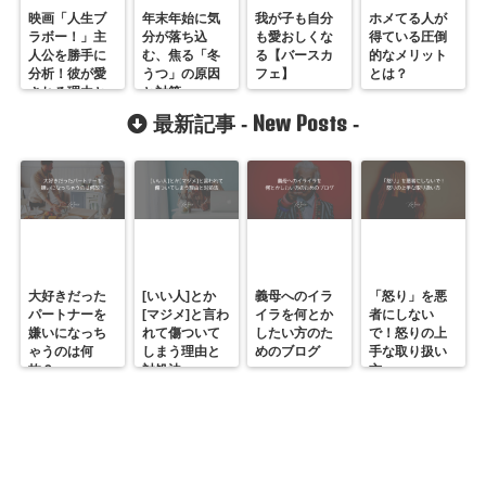
映画「人生ブ
年末年始に気
我が子も自分
ホメてる人が
ラボー！」主
分が落ち込
も愛おしくな
得ている圧倒
人公を勝手に
む、焦る「冬
る【バースカ
的なメリット
分析！彼が愛
うつ」の原因
フェ】
とは？
される理由と
と対策
は？
New Posts
最新記事 -
-
大好きだった
[いい人]とか
義母へのイラ
「怒り」を悪
パートナーを
[マジメ]と言わ
イラを何とか
者にしない
嫌いになっち
れて傷ついて
したい方のた
で！怒りの上
ゃうのは何
しまう理由と
めのブログ
手な取り扱い
故？
対処法
方