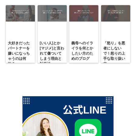
大好きだった
[いい人]とか
義母へのイラ
「怒り」を悪
パートナーを
[マジメ]と言わ
イラを何とか
者にしない
嫌いになっち
れて傷ついて
したい方のた
で！怒りの上
ゃうのは何
しまう理由と
めのブログ
手な取り扱い
故？
対処法
方