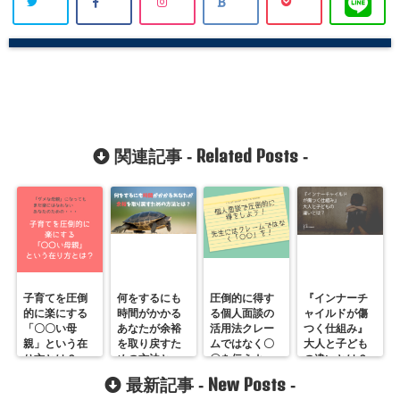
Related Posts
関連記事 -
-
子育てを圧倒
何をするにも
圧倒的に得す
『インナーチ
的に楽にする
時間がかかる
る個人面談の
ャイルドが傷
「〇〇い母
あなたが余裕
活用法クレー
つく仕組み』
親」という在
を取り戻すた
ムではなく〇
大人と子ども
り方とは？
めの方法と
〇を伝えよ
の違いとは？
は？
う！
New Posts
最新記事 -
-