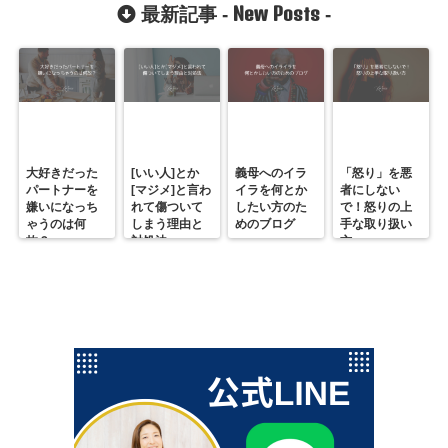
は？
ットとは？
New Posts
最新記事 -
-
大好きだった
[いい人]とか
義母へのイラ
「怒り」を悪
パートナーを
[マジメ]と言わ
イラを何とか
者にしない
嫌いになっち
れて傷ついて
したい方のた
で！怒りの上
ゃうのは何
しまう理由と
めのブログ
手な取り扱い
故？
対処法
方