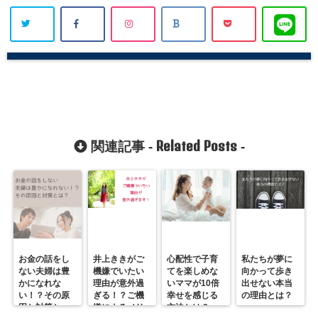
Related Posts
関連記事 -
-
お金の話をし
井上ききがご
心配性で子育
私たちが夢に
ない夫婦は豊
機嫌でいたい
てを楽しめな
向かって歩き
かになれな
理由が意外過
いママが10倍
出せない本当
い！？その原
ぎる！？ご機
幸せを感じる
の理由とは？
因と対策と
嫌によるメリ
方法とは？