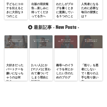
子どもにコロ
出版の現状報
わたしがブロ
人気者になる
ナを伝えると
告…楽しみに
グを書くとき
ために必要な
きに大切な３
待ってくださ
に意識してい
毎日の習慣と
つのこと
ってる方へ
る５つのこと
は？
New Posts
最新記事 -
-
大好きだった
[いい人]とか
義母へのイラ
「怒り」を悪
パートナーを
[マジメ]と言わ
イラを何とか
者にしない
嫌いになっち
れて傷ついて
したい方のた
で！怒りの上
ゃうのは何
しまう理由と
めのブログ
手な取り扱い
故？
対処法
方