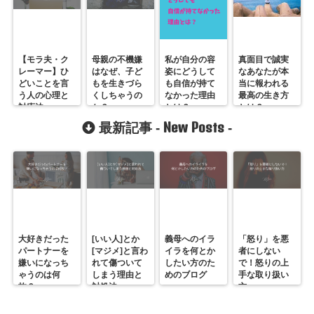
【モラ夫・ク
母親の不機嫌
私が自分の容
真面目で誠実
レーマー】ひ
はなぜ、子ど
姿にどうして
なあなたが本
どいことを言
もを生きづら
も自信が持て
当に報われる
う人の心理と
くしちゃうの
なかった理由
最高の生き方
対応法
か？
とは？
とは？
New Posts
最新記事 -
-
大好きだった
[いい人]とか
義母へのイラ
「怒り」を悪
パートナーを
[マジメ]と言わ
イラを何とか
者にしない
嫌いになっち
れて傷ついて
したい方のた
で！怒りの上
ゃうのは何
しまう理由と
めのブログ
手な取り扱い
故？
対処法
方