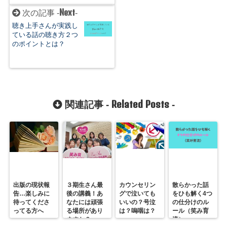
Next
次の記事 -
-
聴き上手さんが実践し
ている話の聴き方２つ
のポイントとは？
Related Posts
関連記事 -
-
出版の現状報
３期生さん最
カウンセリン
散らかった話
告…楽しみに
後の講義！あ
グで泣いても
をひも解く4つ
待ってくださ
なたには頑張
いいの？号泣
の仕分けのル
ってる方へ
る場所があり
は？嗚咽は？
ール（笑み育
ますか？
流）