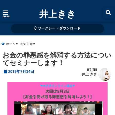
井上きき
menu
ワークシートダウンロード
ホーム
お知らせ
お金の罪悪感を解消する方法につい
てセミナーします！
WRITER
2019年7月14日
井上 きき