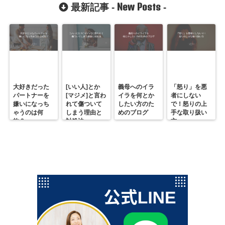
New Posts
最新記事 -
-
大好きだった
[いい人]とか
義母へのイラ
「怒り」を悪
パートナーを
[マジメ]と言わ
イラを何とか
者にしない
嫌いになっち
れて傷ついて
したい方のた
で！怒りの上
ゃうのは何
しまう理由と
めのブログ
手な取り扱い
故？
対処法
方