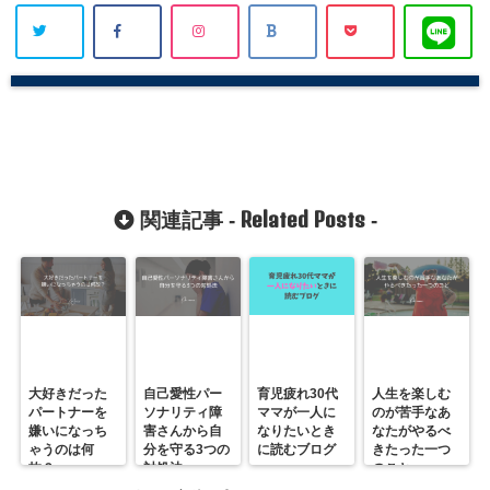
Related Posts
関連記事 -
-
大好きだった
自己愛性パー
育児疲れ30代
人生を楽しむ
パートナーを
ソナリティ障
ママが一人に
のが苦手なあ
嫌いになっち
害さんから自
なりたいとき
なたがやるべ
ゃうのは何
分を守る3つの
に読むブログ
きたった一つ
故？
対処法
のこと