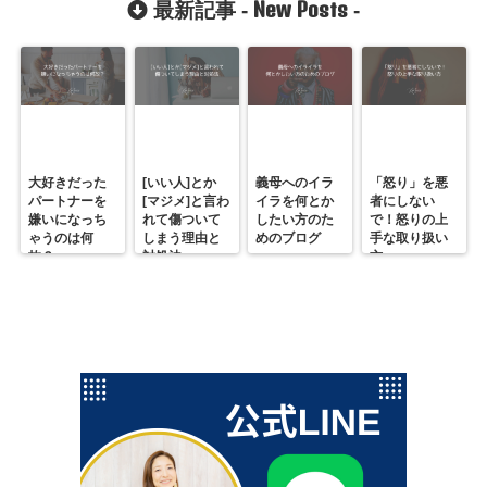
New Posts
最新記事 -
-
大好きだった
[いい人]とか
義母へのイラ
「怒り」を悪
パートナーを
[マジメ]と言わ
イラを何とか
者にしない
嫌いになっち
れて傷ついて
したい方のた
で！怒りの上
ゃうのは何
しまう理由と
めのブログ
手な取り扱い
故？
対処法
方