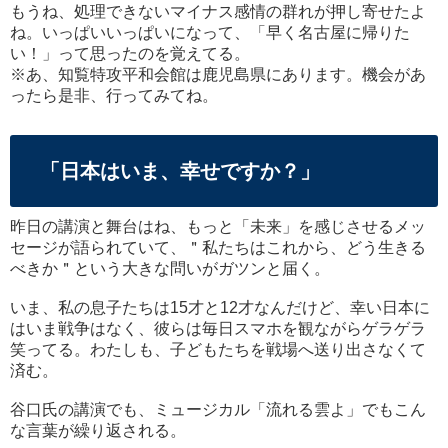
もうね、処理できないマイナス感情の群れが押し寄せたよ
ね。いっぱいいっぱいになって、「早く名古屋に帰りた
い！」って思ったのを覚えてる。
※あ、知覧特攻平和会館は鹿児島県にあります。機会があ
ったら是非、行ってみてね。
「日本はいま、幸せですか？」
昨日の講演と舞台はね、もっと「未来」を感じさせるメッ
セージが語られていて、＂私たちはこれから、どう生きる
べきか＂という大きな問いがガツンと届く。
いま、私の息子たちは15才と12才なんだけど、幸い日本に
はいま戦争はなく、彼らは毎日スマホを観ながらゲラゲラ
笑ってる。わたしも、子どもたちを戦場へ送り出さなくて
済む。
谷口氏の講演でも、ミュージカル「流れる雲よ」でもこん
な言葉が繰り返される。