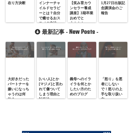
在り方決断
インナーチャ
【笑み育カウ
1月27日出版記
イルドセラピ
ンセラー養成
念講演会のご
ーとは？自分
講座】3期卒業
報告
で癒せるおス
おめでと
スメの方法
う！！！
New Posts
最新記事 -
-
大好きだった
[いい人]とか
義母へのイラ
「怒り」を悪
パートナーを
[マジメ]と言わ
イラを何とか
者にしない
嫌いになっち
れて傷ついて
したい方のた
で！怒りの上
ゃうのは何
しまう理由と
めのブログ
手な取り扱い
故？
対処法
方