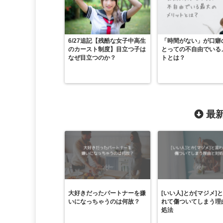
6/27追記【残酷な女子中高生
「時間がない」が口癖
のカースト制度】目立つ子は
とっての不自由でいる
なぜ目立つのか？
トとは？
最新
大好きだったパートナーを嫌
[いい人]とか[マジメ]
いになっちゃうのは何故？
れて傷ついてしまう理
処法