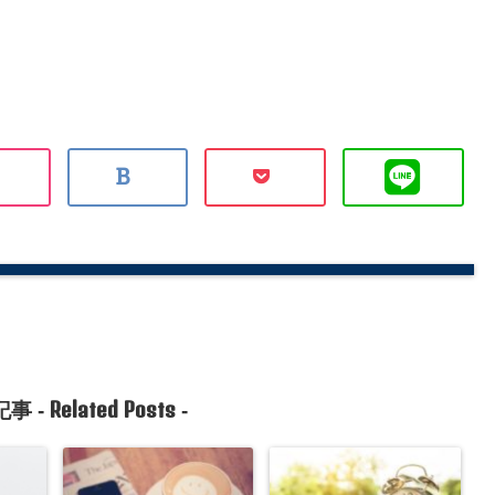
Related Posts
事 -
-