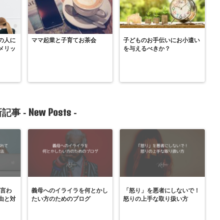
の人に
ママ起業と子育てお茶会
子どものお手伝いにお小遣い
メリッ
を与えるべきか？
New Posts
記事 -
-
と言わ
義母へのイライラを何とかし
「怒り」を悪者にしないで！
由と対
たい方のためのブログ
怒りの上手な取り扱い方