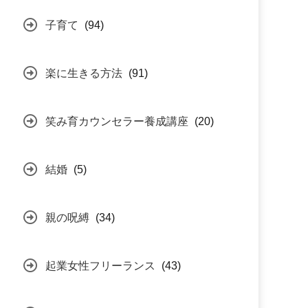
子育て
(94)
楽に生きる方法
(91)
笑み育カウンセラー養成講座
(20)
結婚
(5)
親の呪縛
(34)
起業女性フリーランス
(43)