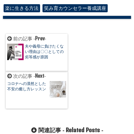
楽に生きる方法
笑み育カウンセラー養成講座
Prev
前の記事 -
-
夫や義母に負けたくな
い理由は〇〇としての
劣等感が原因
Next
次の記事 -
-
コロナへの漠然とした
不安の癒し方レッスン
Related Posts
関連記事 -
-