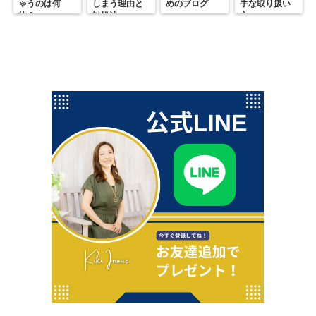
ゃうのは何
しまう理由と
めのブログ
手な取り扱い
故？
対処法
方