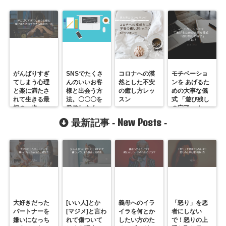
がんばりすぎ
SNSでたくさ
コロナへの漠
モチベーショ
てしまう心理
んのいいお客
然とした不安
ンを あげるた
と楽に満たさ
様と出会う方
の癒し方レッ
めの大事な儀
れて生きる最
法。〇〇〇を
スン
式 「遊び残し
初の一歩
発信しまく
の完了」 と
れ！
は？
New Posts
最新記事 -
-
大好きだった
[いい人]とか
義母へのイラ
「怒り」を悪
パートナーを
[マジメ]と言わ
イラを何とか
者にしない
嫌いになっち
れて傷ついて
したい方のた
で！怒りの上