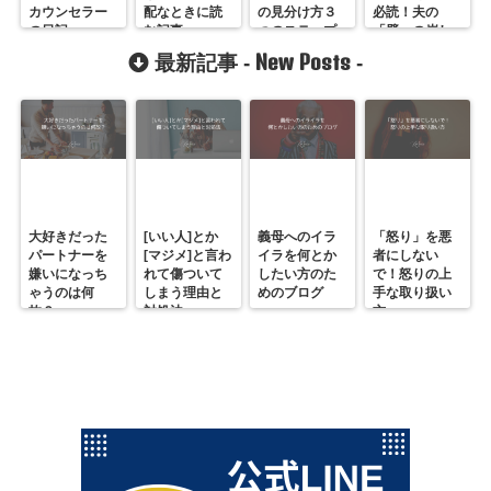
カウンセラー
配なときに読
の見分け方３
必読！夫の
の日記
む記事
つのステップ
「壁」の崩し
方
New Posts
最新記事 -
-
大好きだった
[いい人]とか
義母へのイラ
「怒り」を悪
パートナーを
[マジメ]と言わ
イラを何とか
者にしない
嫌いになっち
れて傷ついて
したい方のた
で！怒りの上
ゃうのは何
しまう理由と
めのブログ
手な取り扱い
故？
対処法
方