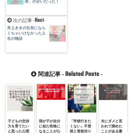
理」のせいだった！
Next
次の記事 -
-
井上ききの社長になら
くちゃいけなかった人
生の物語
Related Posts
関連記事 -
-
子どもの交渉
我が子が自分
「学校行きた
夫にダメと言
力を育てたい
に似た性格に
くない」不登
われて諦めた
と思った心理
なることが心
校と登校渋り
ことがある妻