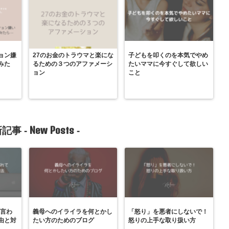
ョン嫌
27のお金のトラウマと楽にな
子どもを叩くのを本気でやめ
みた
るための３つのアファメーシ
たいママに今すぐして欲しい
ョン
こと
New Posts
記事 -
-
と言わ
義母へのイライラを何とかし
「怒り」を悪者にしないで！
由と対
たい方のためのブログ
怒りの上手な取り扱い方