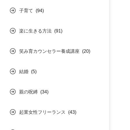
子育て
(94)
楽に生きる方法
(91)
笑み育カウンセラー養成講座
(20)
結婚
(5)
親の呪縛
(34)
起業女性フリーランス
(43)