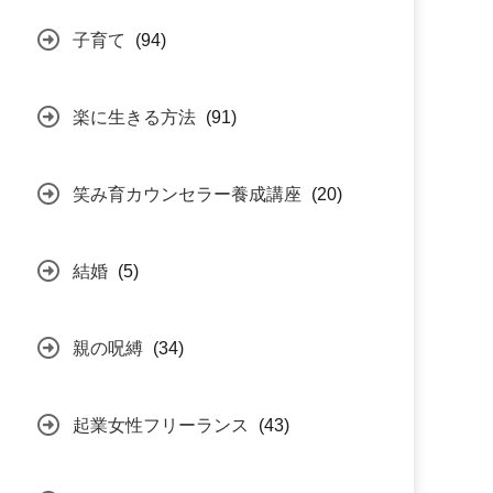
子育て
(94)
楽に生きる方法
(91)
笑み育カウンセラー養成講座
(20)
結婚
(5)
親の呪縛
(34)
起業女性フリーランス
(43)